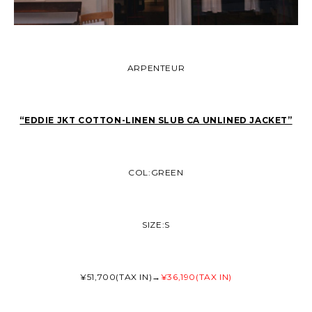
ARPENTEUR
“EDDIE JKT COTTON-LINEN SLUB CA UNLINED JACKET”
COL:GREEN
SIZE:S
¥51,700(TAX IN)→
¥36,190(TAX IN)