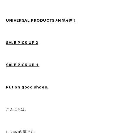
UNIVERSAL PRODUCTS.+N 第4弾！
2026
(72)
2025
(70)
2024
(89)
2023
(114)
2022
(125)
2021
(153)
SALE PICK UP 2
2020
(198)
2019
(330)
SALE PICK UP １
Put on good shoes.
こんにちは。
1LDKの内藤です。