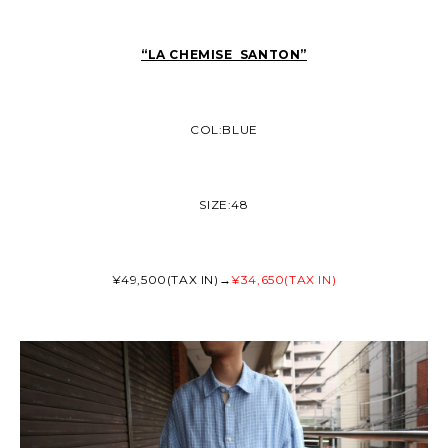
“LA CHEMISE SANTON”
COL:BLUE
SIZE:48
¥49,500(TAX IN)→
¥34,650(TAX IN)