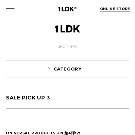
ONLINE STORE
SHOP INFO
CATEGORY
SALE PICK UP 3
Yaginuma(159)
tamura(104)
Shiraishi(45)
Matsunaga(15)
1LDK Nakameguro(30)
Pick Up(1696)
Blog(1466)
UNIVERSAL PRODUCTS.＋N 第4弾!2!