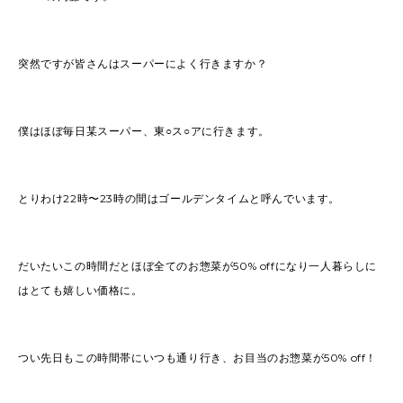
突然ですが皆さんはスーパーによく行きますか？
僕はほぼ毎日某スーパー、東○ス○アに行きます。
とりわけ22時〜23時の間はゴールデンタイムと呼んでいます。
だいたいこの時間だとほぼ全てのお惣菜が50% offになり一人暮らしに
はとても嬉しい価格に。
つい先日もこの時間帯にいつも通り行き、お目当のお惣菜が50% off！