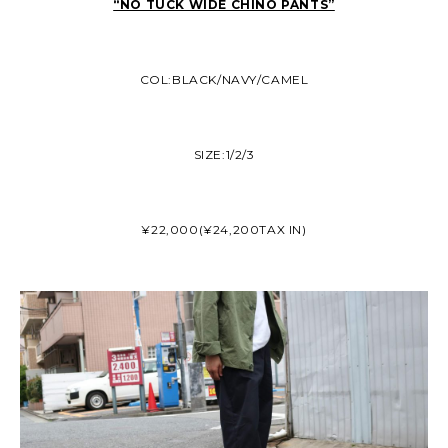
“NO TUCK WIDE CHINO PANTS”
COL:BLACK/NAVY/CAMEL
SIZE:1/2/3
¥22,000(¥24,200TAX IN)