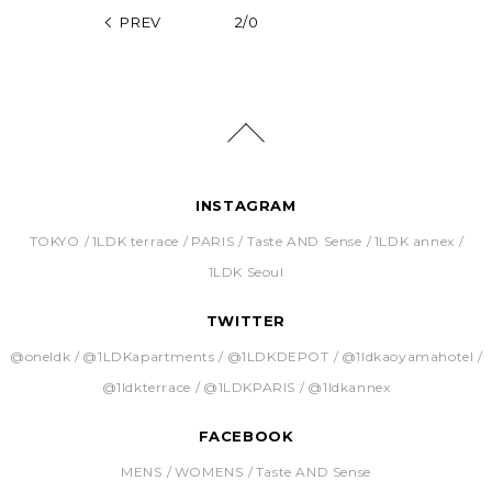
PREV
2/0
INSTAGRAM
TOKYO
1LDK terrace
PARIS
Taste AND Sense
1LDK annex
1LDK Seoul
TWITTER
@oneldk
@1LDKapartments
@1LDKDEPOT
@1ldkaoyamahotel
@1ldkterrace
@1LDKPARIS
@1ldkannex
FACEBOOK
MENS
WOMENS
Taste AND Sense