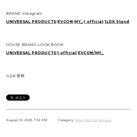
BRAND instagram
UNIVERSAL PRODUCTS
/
EVCON
/
MY_
/
I official
/
1LDK Stand
HOUSE BRAND LOOK BOOK
UNIVERSAL PRODUCTS
/
I official
/
EVCON/
MY_
1LDK 田村
August 31, 2023, 7:32 PM
Category:
Blog
Pick Up
tamura