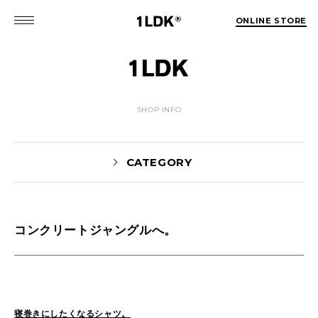
ONLINE STORE
SHOP INFO
CATEGORY
コンクリートジャングルへ。
Yaginuma(159)
tamura(104)
Shiraishi(45)
Matsunaga(15)
1LDK Nakameguro(30)
Pick Up(1696)
Blog(1466)
寝巻きにしたくなるシャツ。