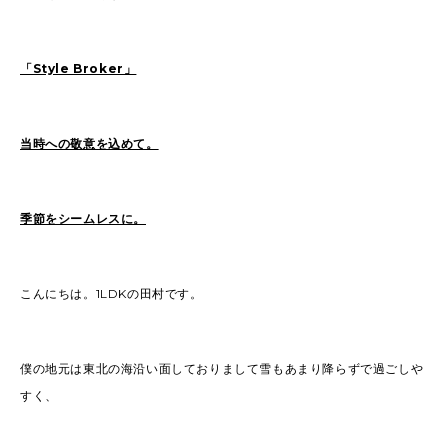
「Style Broker」
2026
(72)
2025
(70)
2024
(89)
2023
(114)
2022
(125)
2021
(153)
当時への敬意を込めて。
2020
(198)
2019
(330)
季節をシームレスに。
こんにちは。1LDKの田村です。
僕の地元は東北の海沿い面しておりまして雪もあまり降らずで過ごしや
すく、