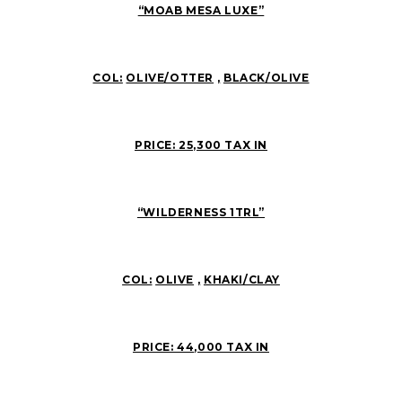
“MOAB MESA LUXE”
COL:
OLIVE/OTTER
,
BLACK/OLIVE
PRICE: 25,300 TAX IN
“WILDERNESS 1TRL”
COL:
OLIVE
,
KHAKI/CLAY
PRICE: 44
,000 TAX IN