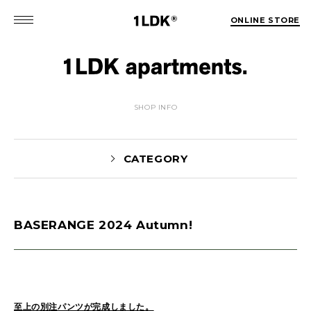
ONLINE STORE
SHOP INFO
CATEGORY
BASERANGE 2024 Autumn!
MATSUO(3)
Sekiguchi(70)
Kuroiwa(67)
MATSUURA(167)
Manama(1)
maneyama(12)
Sugimura(7)
HITOTSUKABUTO(5)
至上の別注パンツが完成しました。