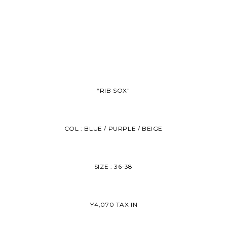
“RIB SOX”
COL : BLUE / PURPLE / BEIGE
SIZE : 36-38
¥4,070 TAX IN