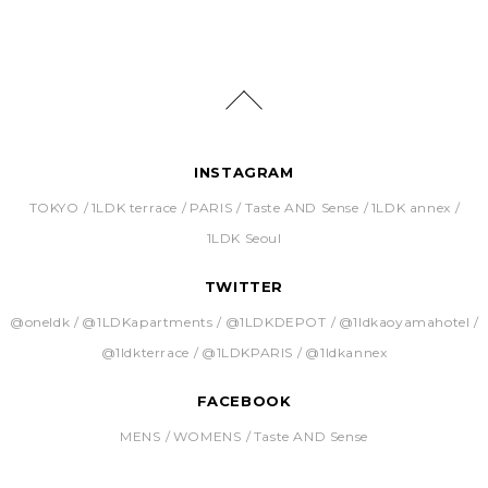
INSTAGRAM
TOKYO
1LDK terrace
PARIS
Taste AND Sense
1LDK annex
1LDK Seoul
TWITTER
@oneldk
@1LDKapartments
@1LDKDEPOT
@1ldkaoyamahotel
@1ldkterrace
@1LDKPARIS
@1ldkannex
FACEBOOK
MENS
WOMENS
Taste AND Sense