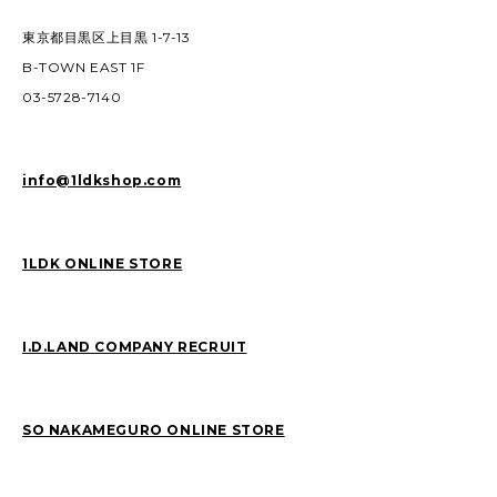
東京都目黒区上目黒 1-7-13
B-TOWN EAST 1F
03-5728-7140
info@1ldkshop.com
1LDK ONLINE STORE
I.D.LAND COMPANY RECRUIT
SO NAKAMEGURO ONLINE STORE