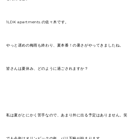
2022
(91)
2021
(170)
2020
(183)
2019
(301)
1LDK apartments.の佐々木です。
やっと遅めの梅雨も終わり、夏本番！の暑さがやってきましたね。
皆さんは夏休み、どのように過ごされますか？
私は夏がとにかく苦手なので、あまり外に出る予定はありません。笑
でも今年はオリンピックの年。パリ五輪が始まります。