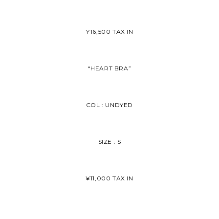
¥16,500 TAX IN
“HEART BRA”
COL : UNDYED
SIZE : S
¥11,000 TAX IN