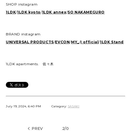
SHOP instagram
1LDK
/
1LDK kyoto
/
1LDK annex
/
SO NAKAMEGURO
BRAND instagram
UNIVERSAL PRODUCTS
/
EVCON
/
MY_
/
I official
/
1LDK Stand
1LDK apartments. 佐々木
July 19, 2024, 6:40 PM
Category:
SASAKI
PREV
2/0