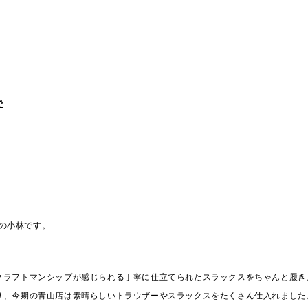
で
MAの小林です。
クラフトマンシップが感じられる丁寧に仕立てられたスラックスをちゃんと履き
り、今期の青山店は素晴らしいトラウザーやスラックスをたくさん仕入れました