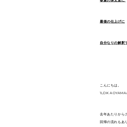
春夏の身支度に
最後の仕上げに
自分なりの解釈
こんにちは。
1LDK AOYA
去年あたりから
回帰の流れもあ