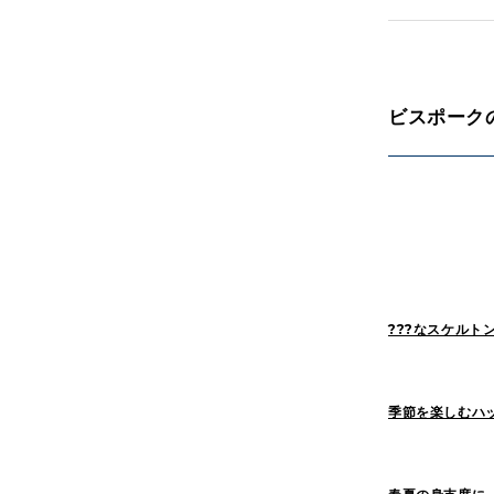
News(86)
ビスポーク
HOSOMI(2)
Sasaki(19)
Pick Up(1417)
2026
(47)
2022
(114)
???なスケルト
季節を楽しむハ