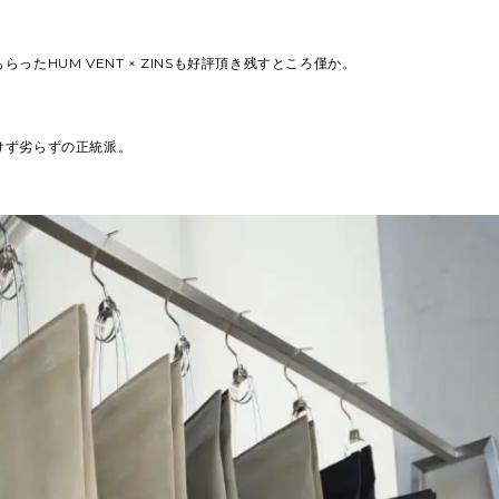
ったHUM VENT × ZINSも好評頂き残すところ僅か。
けず劣らずの正統派。