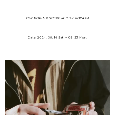
TDR POP-UP STORE at 1LDK AOYAMA
Date: 2024. 09. 14 Sat. – 09. 23 Mon.
動
画
プ
レ
ー
ヤ
ー