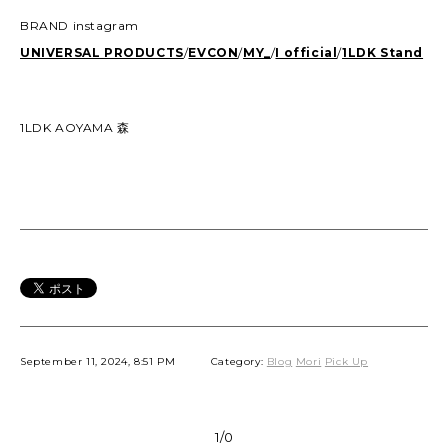
BRAND instagram
UNIVERSAL PRODUCTS
/
EVCON
/
MY_
/
I official
/
1LDK Stand
1LDK AOYAMA 森
September 11, 2024, 8:51 PM
Category:
Blog
Mori
Pick Up
1/0