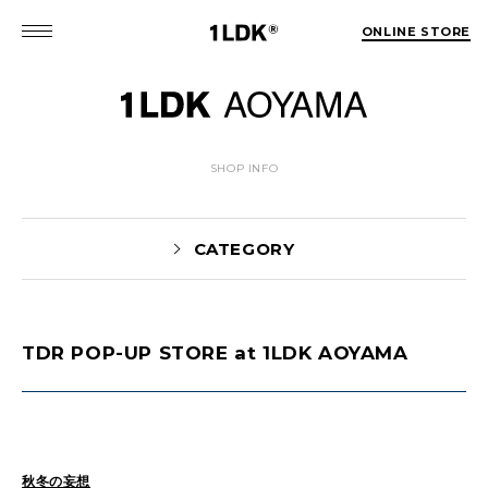
ONLINE STORE
SHOP INFO
CATEGORY
TDR POP-UP STORE at 1LDK AOYAMA
News(86)
UTASHIRO(130)
Yaginuma(46)
Kobayashi(78)
HOSOMI(2)
YOSHIIKE(36)
MATSUMOTO(76)
Mori(129)
秋冬の妄想