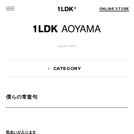
ONLINE STORE
SHOP INFO
CATEGORY
僕らの常套句
News(86)
UTASHIRO(130)
Yaginuma(46)
Kobayashi(78)
HOSOMI(2)
YOSHIIKE(36)
MATSUMOTO(76)
Mori(129)
気合いが入ります