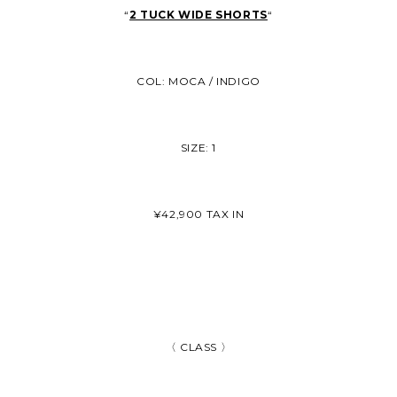
“
2 TUCK WIDE SHORTS
“
COL: MOCA / INDIGO
SIZE: 1
¥42,900 TAX IN
〈 CLASS 〉