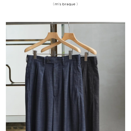
〈m’s braque 〉