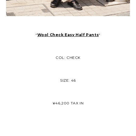
“
Wool Check Easy Half Pants
“
COL: CHECK
SIZE: 46
¥46,200 TAX IN