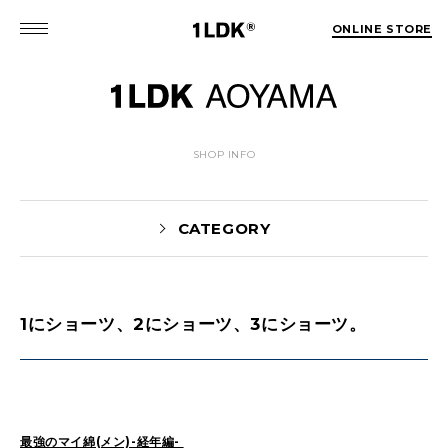
ONLINE STORE
SHOP INFO
CATEGORY
1にショーツ、2にショーツ、3にショーツ。
News(86)
UTASHIRO(130)
Yaginuma(46)
Kobayashi(78)
HOSOMI(2)
YOSHIIKE(36)
MATSUMOTO(76)
Mori(129)
最強のマイ綿(メン)-経年編-