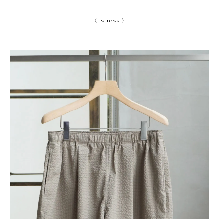
〈 is-ness 〉