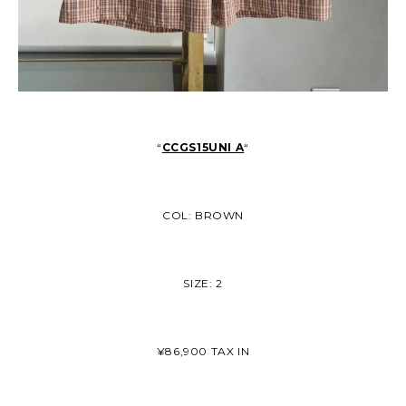
“
CCGS15UNI A
“
COL: BROWN
SIZE: 2
¥86,900 TAX IN