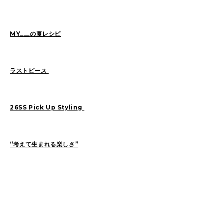
Sasaki(19)
FUKUI(73)
Sashida(21)
ISHINO(47)
Pick Up(1417)
MY___の夏レシピ
Blog(956)
ラストピース
2026
(47)
2025
(105)
2024
(68)
2023
(49)
26SS Pick Up Styling
2022
(114)
2021
(260)
2020
(263)
2019
(298)
“考えて生まれる楽しさ”