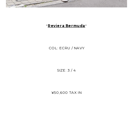
“
Reviera Bermuda
“
COL: ECRU / NAVY
SIZE: 3 / 4
¥50,600 TAX IN