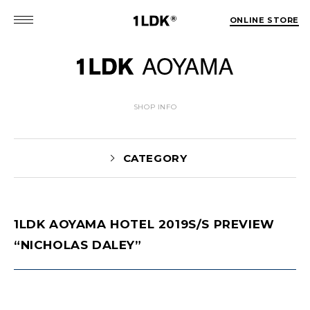
ONLINE STORE
SHOP INFO
CATEGORY
1LDK AOYAMA HOTEL 2019S/S PREVIEW
News(86)
UTASHIRO(130)
“NICHOLAS DALEY”
Yaginuma(46)
Kobayashi(78)
HOSOMI(2)
YOSHIIKE(36)
MATSUMOTO(76)
Mori(129)