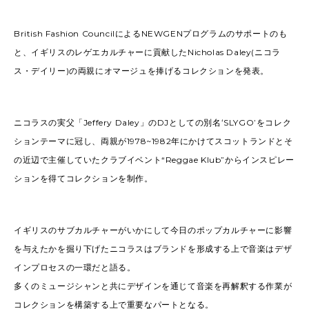
British Fashion CouncilによるNEWGENプログラムのサポートのも
と、イギリスのレゲエカルチャーに貢献したNicholas Daley(ニコラ
ス・デイリー)の両親にオマージュを捧げるコレクションを発表。
ニコラスの実父「Jeffery Daley」のDJとしての別名ʻSLYGOʼをコレク
ションテーマに冠し、両親が1978~1982年にかけてスコットランドとそ
の近辺で主催していたクラブイベント“Reggae Klub”からインスピレー
ションを得てコレクションを制作。
イギリスのサブカルチャーがいかにして今日のポップカルチャーに影響
を与えたかを掘り下げたニコラスはブランドを形成する上で音楽はデザ
インプロセスの一環だと語る。
多くのミュージシャンと共にデザインを通じて音楽を再解釈する作業が
コレクションを構築する上で重要なパートとなる。