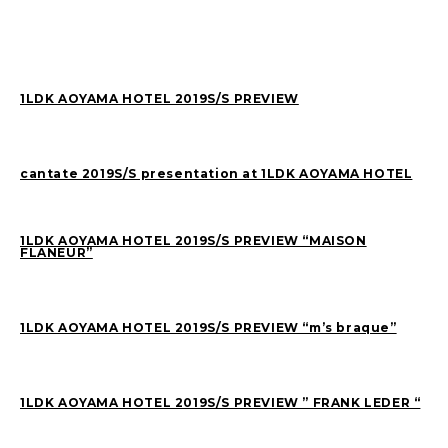
Sasaki(19)
FUKUI(72)
Sashida(21)
ISHINO(47)
Pick Up(1417)
Blog(955)
1LDK AOYAMA HOTEL 2019S/S PREVIEW
2026
(46)
2025
(105)
cantate 2019S/S presentation at 1LDK AOYAMA HOTEL
2024
(68)
2023
(49)
2022
(114)
2021
(260)
1LDK AOYAMA HOTEL 2019S/S PREVIEW “MAISON
FLANEUR”
2020
(263)
2019
(298)
1LDK AOYAMA HOTEL 2019S/S PREVIEW “m’s braque”
1LDK AOYAMA HOTEL 2019S/S PREVIEW ” FRANK LEDER “