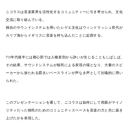
ニコラスは音楽業界を活性化するコミュニティーに引き寄せられ、文化
交流に取り組んでいる。
独自のサウンドシステムを用いたレゲエ文化はウィンドラッシュ世代が
カリブ海からイギリスに音楽を持ち込んだことに起因する。
70年代後半には都心部では人種差別から諍いが生じることもしばしば。
その結果、サウンドシステムが移民による表現の場となり、大量のスピ
ーカーから放たれる図太いベースラインが声なき声として比喩的に用い
られた。
このプレゼンテーションを通して、ニコラスは如何にして両親がマイノ
リティだった移民のためのコミュニティスペースを音楽の力と共に築き
上げたかを表現した。