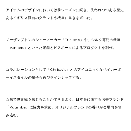
アイテムのデザインにおいては前シーズンに続き、失われつつある歴史
あるイギリス独自のクラフトや機屋に重きを置いた。
ノーザンプトンのシューメーカー「Trickerʼs」や、シルク専門の機屋
「Vanners」といった老舗とビスポークによるプロダクトを制作。
コラボレーションとして「Christyʼs」とのアイコニックなベイカーボ
ーイスタイルの帽子も再びラインナップする。
五感で世界観を感じることができるよう、日本を代表するお香ブランド
「Kuumba」に協力を求め、オリジナルブレンドの香りが会場内を包
み込む。