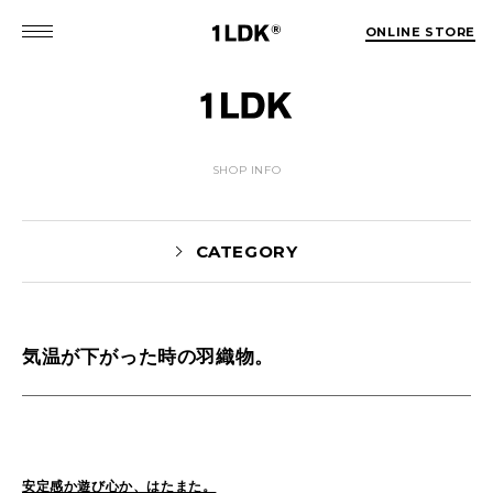
ONLINE STORE
SHOP INFO
CATEGORY
気温が下がった時の羽織物。
Yaginuma(160)
tamura(104)
Shiraishi(45)
Matsunaga(15)
1LDK Nakameguro(31)
Pick Up(1697)
Blog(1467)
安定感か遊び心か、はたまた。