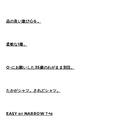
品の良い遊び心を。
2026
(73)
2025
(70)
2024
(89)
2023
(114)
2022
(125)
2021
(153)
柔軟な1着。
2020
(198)
2019
(330)
O-にお願いした35歳のわがまま別注。
たかがシャツ。されどシャツ。
EASY or NARROW ?+α