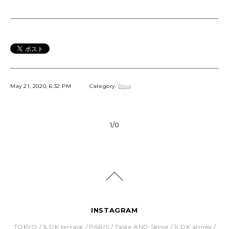
May 21, 2020, 6:32 PM
Category:
Blog
1/0
INSTAGRAM
TOKYO
1LDK terrace
PARIS
Taste AND Sense
1LDK annex