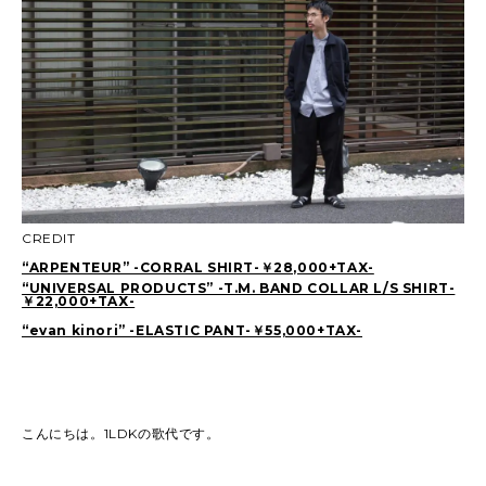
CREDIT
“ARPENTEUR” -CORRAL SHIRT-￥28,000+TAX-
“UNIVERSAL PRODUCTS” -T.M. BAND COLLAR L/S SHIRT-
￥22,000+TAX-
“evan kinori” -ELASTIC PANT-￥55,000+TAX-
こんにちは。1LDKの歌代です。