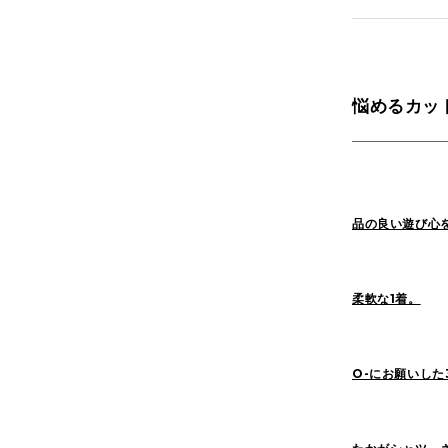
Yaginuma(159)
悩めるカッ
1LDK Nakamegur
2026
(72)
品の良い遊び心
2022
(125)
柔軟な1着。
O-にお願いした