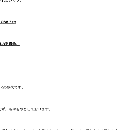
されどシャツ。
ROW ?+α
時の羽織物。
DKの歌代です。
れず、もやもやとしております。