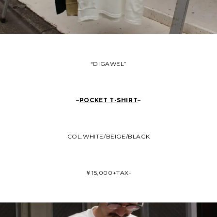
“DIGAWEL”
–
POCKET T-SHIRT
–
COL.WHITE/BEIGE/BLACK
￥15,000+TAX-