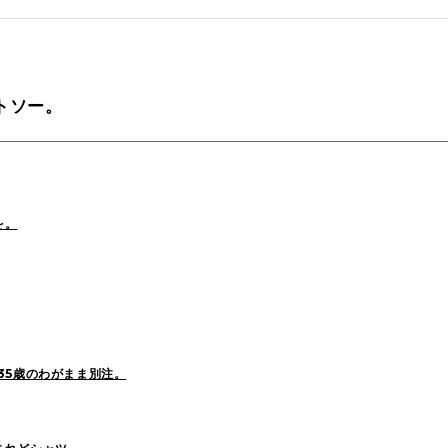
tamura(104)
Shiraishi(45)
Matsunaga
トソー。
o(30)
Pick Up(1696)
Blog(1466)
2025
(70)
2024
(89)
2023
(114)
を。
2021
(153)
2020
(198)
2019
(330)
35歳のわがまま別注。