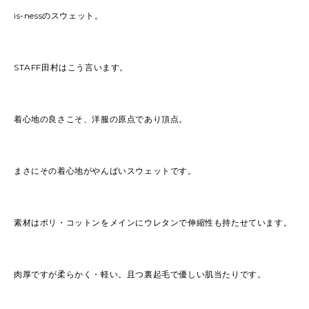
is-nessのスウェット。
STAFF田村はこう言います。
着心地の良さこそ、洋服の原点であり頂点。
まさにその着心地がやんばいスウェットです。
素材はポリ・コットンをメインにウレタンで伸縮性も持たせています。
肉厚ですが柔らかく・軽い。且つ裏起毛で優しい肌当たりです。