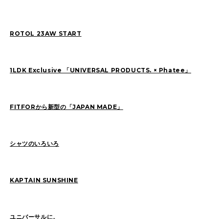
ROTOL 23AW START
2026
(72)
2025
(70)
2024
(89)
2023
(114)
2022
(125)
2021
(153)
1LDK Exclusive 「UNIVERSAL PRODUCTS. × Phatee」
2020
(198)
2019
(330)
FITFORから新型の「JAPAN MADE」
シャツのいろいろ
KAPTAIN SUNSHINE
ユニバーサルに。