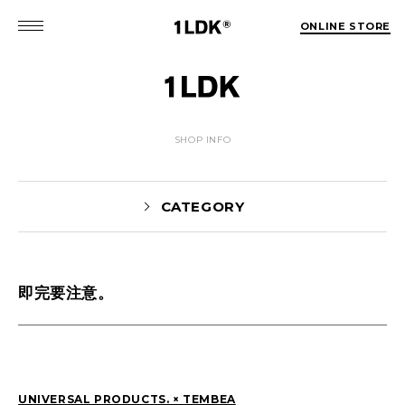
ONLINE STORE
SHOP INFO
CATEGORY
即完要注意。
Yaginuma(159)
tamura(104)
Shiraishi(45)
Matsunaga(15)
1LDK Nakameguro(30)
Pick Up(1696)
Blog(1466)
UNIVERSAL PRODUCTS. × TEMBEA