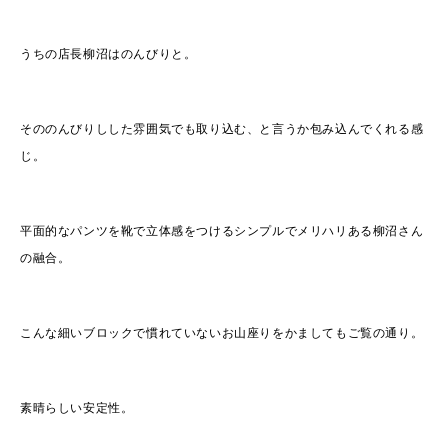
うちの店長柳沼はのんびりと。
そののんびりしした雰囲気でも取り込む、と言うか包み込んでくれる感
じ。
平面的なパンツを靴で立体感をつけるシンプルでメリハリある柳沼さん
の融合。
こんな細いブロックで慣れていないお山座りをかましてもご覧の通り。
素晴らしい安定性。