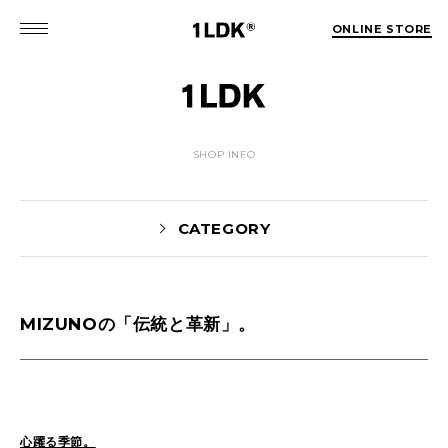
ONLINE STORE
SHOP INFO
CATEGORY
MIZUNOの「伝統と革新」。
Yaginuma(159)
tamura(104)
Shiraishi(45)
Matsunaga(15)
1LDK Nakameguro(30)
Pick Up(1696)
Blog(1466)
心躍る季節。