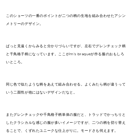
このショーツの一番のポイントが二つの柄の生地を組み合わせたアシン
メトリーのデザイン。
ぱっと見遠くからみると分かりづらいですが、左右でグレンチェック柄
と千鳥格子柄になっています。ここがm’s braqueが作る服のおもしろ
いところ。
同じ色で似たような柄をあえて組み合わせる。よくみたら柄が違うって
いう二面性が他にはないデザインだなと。
またグレンチェックや千鳥格子柄単体の服だと、トラッドでかっちりと
したクラシカルな感じの服が多いイメージですが、二つの柄を切り替え
ることで、くずれたユニークな仕上がりに。モードさも伺えます。