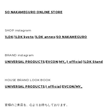
SO NAKAMEGURO ONLINE STORE
SHOP instagram
1LDK
/
1LDK kyoto
/
1LDK annex
/
SO NAKAMEGURO
BRAND instagram
UNIVERSAL PRODUCTS
/
EVCON
/
MY_
/
I official
/
1LDK Stand
HOUSE BRAND LOOK BOOK
UNIVERSAL PRODUCTS
/
I official
/
EVCON/
MY_
皆様のご来店を、心よりお待ちしております。