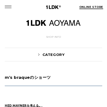
ONLINE STORE
SHOP INFO
CATEGORY
m’s braqueのショーツ
News(86)
UTASHIRO(130)
Yaginuma(46)
Kobayashi(78)
HOSOMI(2)
YOSHIIKE(36)
MATSUMOTO(76)
Mori(129)
HED MAYNERを考える。