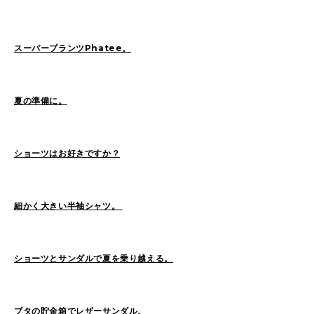
Sasaki(19)
FUKUI(73)
Sashida(21)
ISHINO(47)
Pick Up(1417)
スーパープランツPhatee。
Blog(956)
夏の準備に。
2026
(47)
2025
(105)
2024
(68)
2023
(49)
ショーツはお好きですか？
2022
(114)
2021
(260)
2020
(263)
2019
(298)
細かく大きい半袖シャツ。
ショーツとサンダルで夏を乗り越える。
ブタの貯金箱でレザーサンダル。