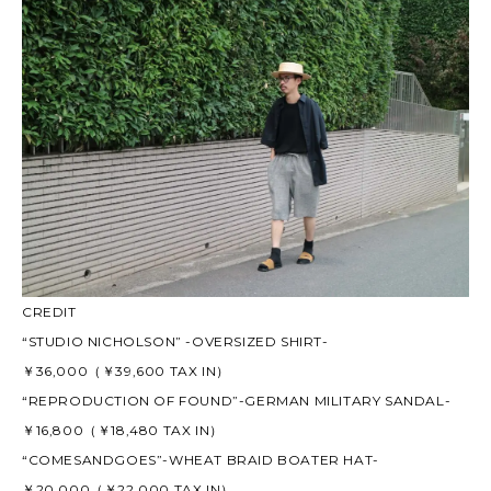
CREDIT
“STUDIO NICHOLSON” -OVERSIZED SHIRT-
￥36,000（￥39,600 TAX IN）
“REPRODUCTION OF FOUND”-GERMAN MILITARY SANDAL-
￥16,800（￥18,480 TAX IN）
“COMESANDGOES”-WHEAT BRAID BOATER HAT-
￥20,000（￥22,000 TAX IN）