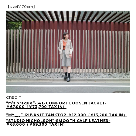
【sizeF/170cm】
CREDIT
“m’s braque”-S4B COMFORT LOOSEN JACKET-
￥67,000（￥73,700 TAX IN）
“MY___” -RIB KNIT TANKTOP-￥12,000（￥13,200 TAX IN）
“STUDIO NICHOLSON”-SMOOTH CALF LEATHER-
￥63,000（￥69,300 TAX IN）