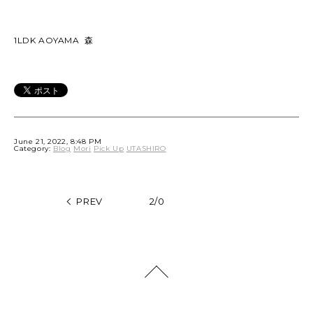
1LDK AOYAMA 森
June 21, 2022, 8:48 PM
Category:
Blog
Mori
Pick Up
UTASHIRO
PREV
2/0