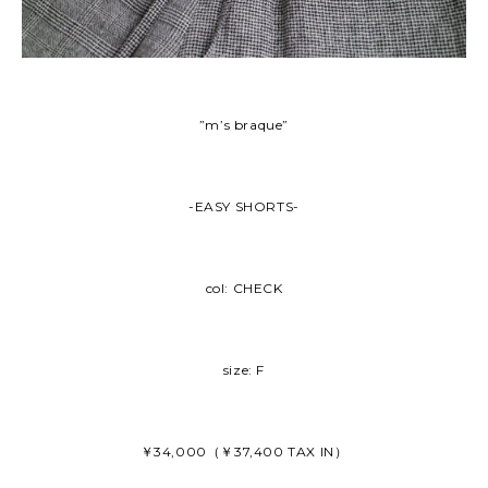
”m’s braque”
-EASY SHORTS-
col: CHECK
size: F
￥34,000（￥37,400 TAX IN）