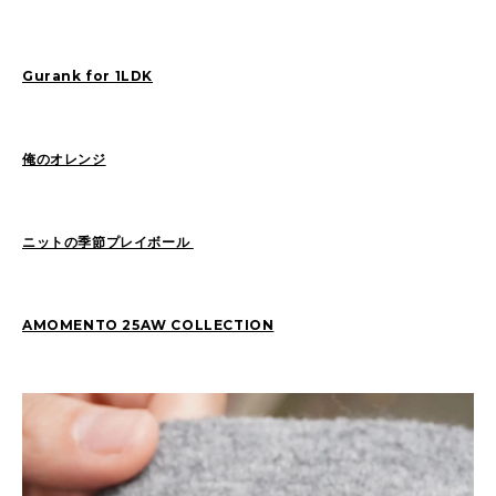
Sasaki(19)
FUKUI(73)
Sashida(21)
ISHINO(47)
Pick Up(1417)
Gurank for 1LDK
Blog(956)
俺のオレンジ
2026
(47)
2025
(105)
2024
(68)
2023
(49)
ニットの季節プレイボール
2022
(114)
2021
(260)
2020
(263)
2019
(298)
AMOMENTO 25AW COLLECTION