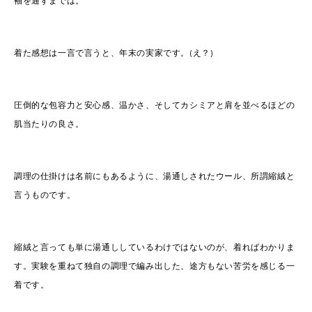
袖を通すまでは。
着た感想は一言で言うと、年末の実家です。(え？)
圧倒的な包容力と安心感、温かさ、そしてカシミアと肩を並べるほどの
肌当たりの良さ。
調理の仕掛けは名前にもあるように、湯通しされたウール、所謂縮絨と
言うものです。
縮絨と言っても単に湯通ししているわけではないのが、着ればわかりま
す。実験を重ねて独自の調理で編み出した、途方もない苦労を感じる一
着です。