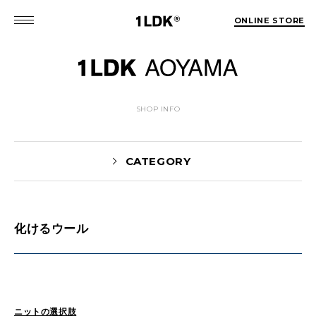
ONLINE STORE
SHOP INFO
CATEGORY
化けるウール
News(86)
UTASHIRO(130)
Yaginuma(46)
Kobayashi(78)
HOSOMI(2)
YOSHIIKE(36)
MATSUMOTO(76)
Mori(129)
ニットの選択肢