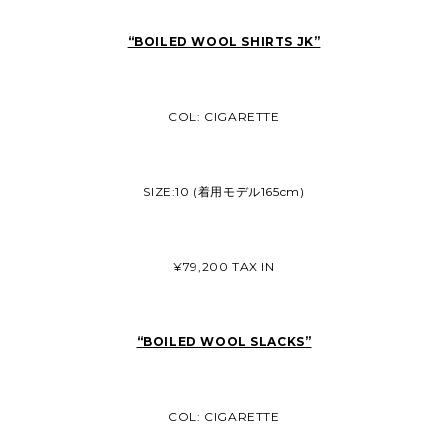
“BOILED WOOL SHIRTS JK”
COL: CIGARETTE
SIZE:10 (着用モデル165cm)
¥79,200 TAX IN
“BOILED WOOL SLACKS”
COL: CIGARETTE