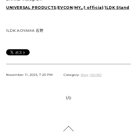
UNIVERSAL PRODUCTS
/
EVCON
/
MY_
/
I official
/
1LDK Stand
1LDK AOYAMA 石野
November 11, 2025, 7:20 PM
Category:
Blog
ISHINO
1/0