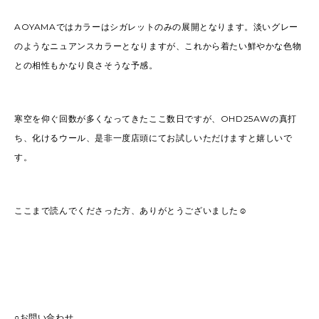
AOYAMAではカラーはシガレットのみの展開となります。淡いグレー
のようなニュアンスカラーとなりますが、これから着たい鮮やかな色物
との相性もかなり良さそうな予感。
寒空を仰ぐ回数が多くなってきたここ数日ですが、OHD25AWの真打
ち、化けるウール、是非一度店頭にてお試しいただけますと嬉しいで
す。
ここまで読んでくださった方、ありがとうございました☺︎
○お問い合わせ