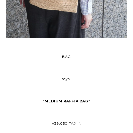
BAG
seya.
“
MEDIUM RAFFIA BAG
“
¥39,050 TAX IN