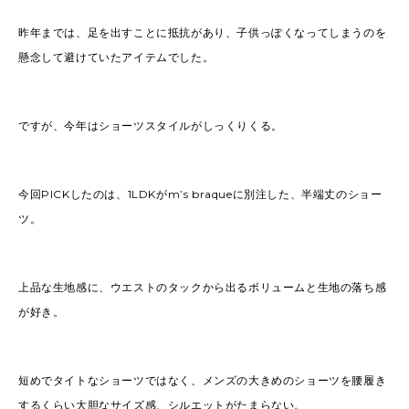
昨年までは、足を出すことに抵抗があり、子供っぽくなってしまうのを
懸念して避けていたアイテムでした。
ですが、今年はショーツスタイルがしっくりくる。
今回PICKしたのは、1LDKがm’s braqueに別注した、半端丈のショー
ツ。
上品な生地感に、ウエストのタックから出るボリュームと生地の落ち感
が好き。
短めでタイトなショーツではなく、メンズの大きめのショーツを腰履き
するくらい大胆なサイズ感、シルエットがたまらない。