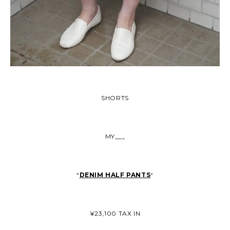
SHORTS
MY___
“
DENIM HALF PANTS
“
¥23,100 TAX IN