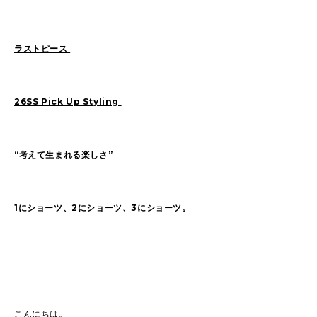
Sasaki(19)
FUKUI(72)
Sashida(21)
ISHINO(47)
Pick Up(1417)
ラストピース
Blog(955)
26SS Pick Up Styling
2026
(46)
2025
(105)
2024
(68)
2023
(49)
“考えて生まれる楽しさ”
2022
(114)
2021
(260)
2020
(263)
2019
(298)
1にショーツ、2にショーツ、3にショーツ。
こんにちは。