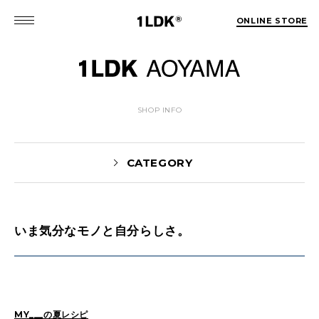
ONLINE STORE
SHOP INFO
CATEGORY
いま気分なモノと自分らしさ。
News(86)
UTASHIRO(130)
Yaginuma(46)
Kobayashi(78)
HOSOMI(2)
YOSHIIKE(36)
MATSUMOTO(76)
Mori(129)
MY___の夏レシピ