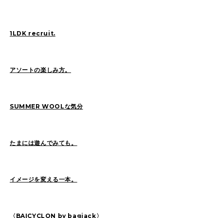
Sasaki(19)
FUKUI(73)
Sashida(21)
ISHINO(47)
Pick Up(1417)
1LDK recruit.
Blog(956)
アソートの楽しみ方。
2026
(47)
2025
(105)
2024
(68)
2023
(49)
SUMMER WOOLな気分
2022
(114)
2021
(260)
2020
(263)
2019
(298)
たまには遊んでみても。
イメージを変える一本。
〈BAICYCLON by bagjack〉