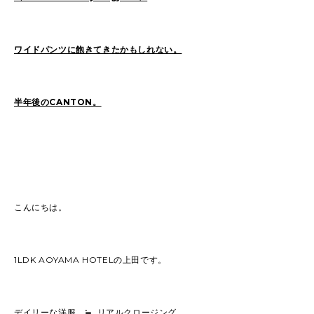
ワイドパンツに飽きてきたかもしれない。
半年後のCANTON。
こんにちは。
1LDK AOYAMA HOTEL
の上田です。
デイリーな洋服
≒
リアルクロージング