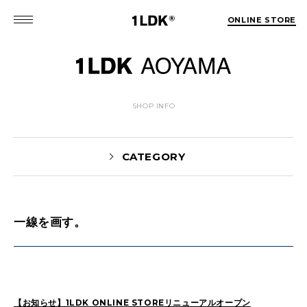
ONLINE STORE
SHOP INFO
CATEGORY
一線を画す。
News(86)
UTASHIRO(130)
Yaginuma(46)
Kobayashi(78)
HOSOMI(2)
YOSHIIKE(36)
MATSUMOTO(76)
Mori(129)
【お知らせ】1LDK ONLINE STOREリニューアルオープン