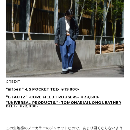
CREDIT
“mfpen” -LS POCKET TEE- ￥19,800-
“E.TAUTZ” -CORE FIELD TROUSERS- ￥39,600-
“UNIVERSAL PRODUCTS.” -TOMONARIAI LONG LEATHER
BELT- ￥22,000-
この生地感のノーカラーのジャケットなので、あまり固くならないよう