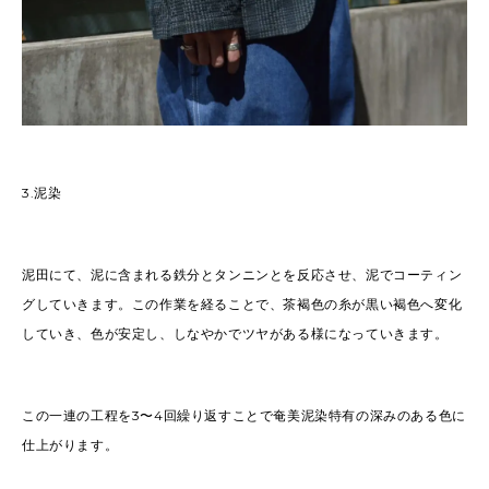
3.
泥染
泥田にて、泥に含まれる鉄分とタンニンとを反応させ、泥でコーティン
グしていきます。この作業を経ることで、茶褐色の糸が黒い褐色へ変化
していき、色が安定し、しなやかでツヤがある様になっていきます。
この一連の工程を
3
〜
4
回繰り返すことで奄美泥染特有の深みのある色に
仕上がります。