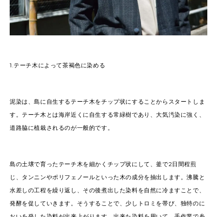
1.
テーチ木によって茶褐色に染める
泥染は、島に自生するテーチ木をチップ状にすることからスタートしま
す。テーチ木とは海岸近くに自生する常緑樹であり、大気汚染に強く、
道路脇に植栽されるのが一般的です。
島の土壌で育ったテーチ木を細かくチップ状にして、釜で
2
日間程煎
じ、タンニンやポリフェノールといった木の成分を抽出します。沸騰と
水差しの工程を繰り返し、その後煮出した染料を自然に冷ますことで、
発酵を促していきます。そうすることで、少しトロミを帯び、独特のに
おいを発した染料が出来上がります。出来た染料を用いて、手作業で糸