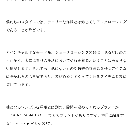
僕たちのスタイルでは、デイリーな洋服とは総じてリアルクロージング
であることが殆どです。
アバンギャルドなモード系、ショークロージングの類は、見るだけのこ
とが多く、実際に普段の生活においてそれを着るということはあまりな
い気がします。それでも、他にないものや独特の雰囲気を持つアイテム
に惹かれるのも事実であり、遊び心をくすぐってくれるアイテムを常に
探しています。
軸となるシンプルな洋服とは別の、隙間を埋めてくれるブランドが
1LDK AOYAMA HOTEL
でも何ブランドかありますが、本日ご紹介す
る
“m’s braque”
もその
1
つ。