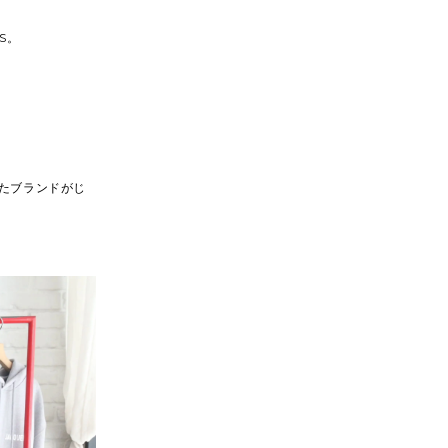
S。
たブランドがじ