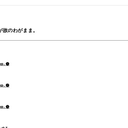
tamura(104)
Shiraishi(45)
Matsunaga
が故のわがまま。
o(30)
Pick Up(1696)
Blog(1466)
2025
(70)
2024
(89)
2023
(114)
up. ❶
2021
(153)
2020
(198)
2019
(330)
up. ❷
up. ❸