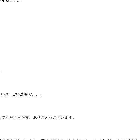
うする、、。
す。
kはものすごい反響で、、。
んでくださった方、ありごとうございます。