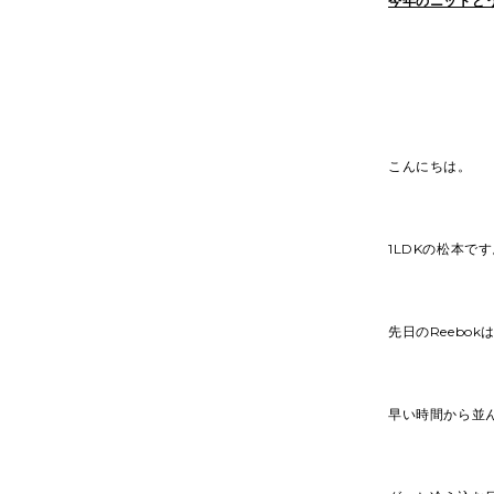
今年のニットど
こんにちは。
1LDKの松本で
先日のReebo
早い時間から並