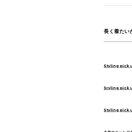
Yaginuma(159)
長く着たい
1LDK Nakamegur
2026
(72)
Styling pick 
2022
(125)
Sryling pick 
Styling pick 