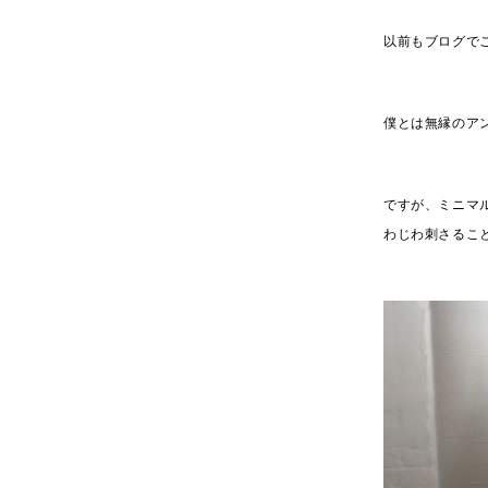
以前もブログでご
僕とは無縁のア
ですが、ミニマ
わじわ刺さるこ