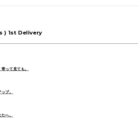
tamura(104)
Shiraishi(45)
Matsunaga
 s ) 1st Delivery
o(30)
Pick Up(1696)
Blog(1466)
2025
(70)
2024
(89)
2023
(114)
、寄って見ても。
2021
(153)
2020
(198)
2019
(330)
アップ。
なたへ。