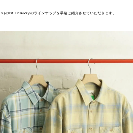
 k i s )の1st Deliveryのラインナップを早速ご紹介させていただきます。