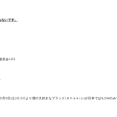
れないです。
。
뵙겠습니다.
す。
月9日(土)12:00より僕の大好きなブランド( K h a k i s )が日本では1LDK