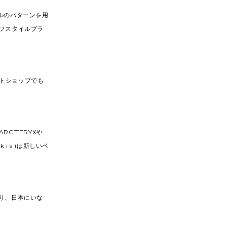
ジナルのパターンを用
フスタイルブラ
レクトショップでも
C’TERYXや
i s )は新しいベ
もあり、日本にいな