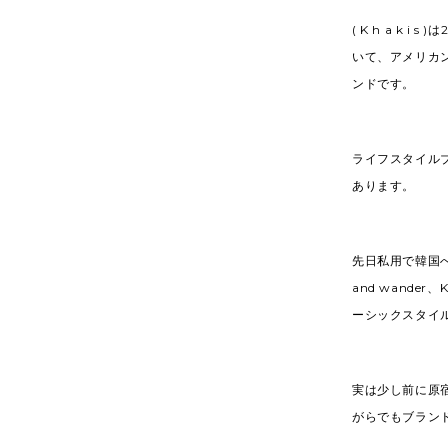
( K h a k
いて、アメリカ
ンドです。
ライフスタイルブ
あります。
先日私用で韓国へ
and wande
ーシックスタイ
実は少し前に原宿に
がらでもブラン