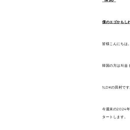
“1RSU”
僕のエゴかもし
皆様こんにちは
韓国の方は처음 
1LDKの田村で
今週末の2024年3
タートします。