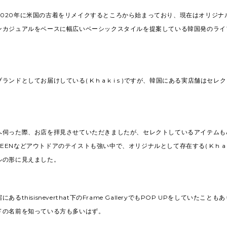
 i s )は2020年に米国の古着をリメイクするところから始まっており、現在はオリ
ンカジュアルをベースに幅広いベーシックスタイルを提案している韓国発のライ
ランドとしてお届けしている( K h a k i s )ですが、韓国にある実店舗はセ
伺った際、お店を拝見させていただきましたが、セレクトしているアイテムもAR
r、KEENなどアウトドアのテイストも強い中で、オリジナルとして存在する( K h a k 
ルの形に見えました。
あるthisisneverthat下のFrame GalleryでもPOP UPをしていたこと
ドの名前を知っている方も多いはず。