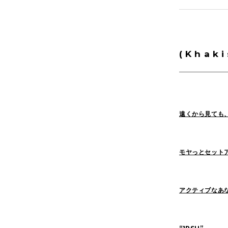
Yaginuma(159)
( K h a k i
1LDK Nakamegur
2026
(72)
遠くから見ても
2022
(125)
モヤっとセット
アクティブなあ