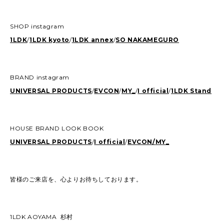
SHOP instagram
1LDK
/
1LDK kyoto
/
1LDK annex
/
SO NAKAMEGURO
BRAND instagram
UNIVERSAL PRODUCTS
/
EVCON
/
MY_
/
I official
/
1LDK Stand
HOUSE BRAND LOOK BOOK
UNIVERSAL PRODUCTS
/
I official
/
EVCON/
MY_
皆様のご来店を、心よりお待ちしております。
1LDK AOYAMA 杉村