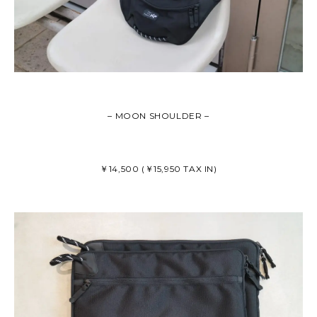
– MOON SHOULDER –
￥14,500 (￥15,950 TAX IN)