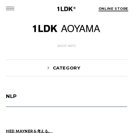
ONLINE STORE
SHOP INFO
CATEGORY
NLP
News(86)
UTASHIRO(130)
Yaginuma(46)
Kobayashi(78)
HOSOMI(2)
YOSHIIKE(36)
MATSUMOTO(76)
Mori(129)
HED MAYNERを考える。