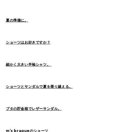
Sasaki(19)
FUKUI(73)
Sashida(21)
ISHINO(47)
Pick Up(1417)
夏の準備に。
Blog(956)
ショーツはお好きですか？
2026
(47)
2025
(105)
2024
(68)
2023
(49)
細かく大きい半袖シャツ。
2022
(114)
2021
(260)
2020
(263)
2019
(298)
ショーツとサンダルで夏を乗り越える。
ブタの貯金箱でレザーサンダル。
m’s braqueのショーツ