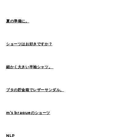
Sasaki(19)
FUKUI(72)
Sashida(21)
ISHINO(47)
Pick Up(1417)
夏の準備に。
Blog(955)
ショーツはお好きですか？
2026
(46)
2025
(105)
2024
(68)
2023
(49)
細かく大きい半袖シャツ。
2022
(114)
2021
(260)
2020
(263)
2019
(298)
ブタの貯金箱でレザーサンダル。
m’s braqueのショーツ
NLP