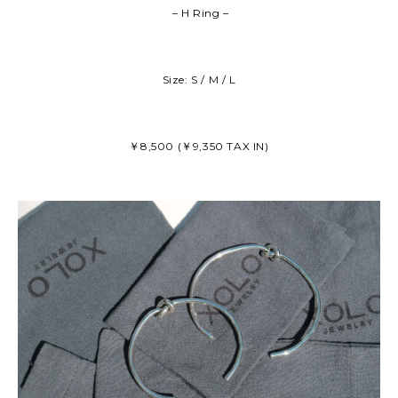
– H Ring –
Size: S / M / L
￥8,500 (￥9,350 TAX IN)