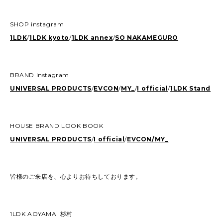
SHOP instagram
1LDK
/
1LDK kyoto
/
1LDK annex
/
SO NAKAMEGURO
BRAND instagram
UNIVERSAL PRODUCTS
/
EVCON
/
MY_
/
I official
/
1LDK Stand
HOUSE BRAND LOOK BOOK
UNIVERSAL PRODUCTS
/
I official
/
EVCON/
MY_
皆様のご来店を、心よりお待ちしております。
1LDK AOYAMA 杉村