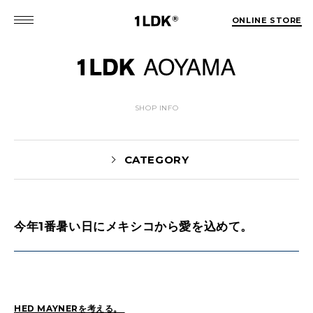
ONLINE STORE
SHOP INFO
CATEGORY
今年1番暑い日にメキシコから愛を込めて。
News(86)
UTASHIRO(130)
Yaginuma(46)
Kobayashi(78)
HOSOMI(2)
YOSHIIKE(36)
MATSUMOTO(76)
Mori(129)
HED MAYNERを考える。