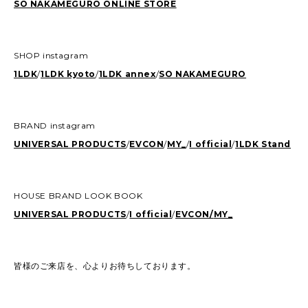
SO NAKAMEGURO ONLINE STORE
SHOP instagram
1LDK
/
1LDK kyoto
/
1LDK annex
/
SO NAKAMEGURO
BRAND instagram
UNIVERSAL PRODUCTS
/
EVCON
/
MY_
/
I official
/
1LDK Stand
HOUSE BRAND LOOK BOOK
UNIVERSAL PRODUCTS
/
I official
/
EVCON/
MY_
皆様のご来店を、心よりお待ちしております。