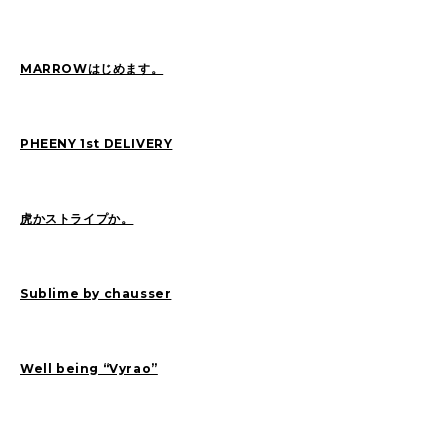
Sasaki(19)
FUKUI(73)
Sashida(21)
ISHINO(47)
Pick Up(1417)
MARROWはじめます。
Blog(956)
PHEENY 1st DELIVERY
2026
(47)
2025
(105)
2024
(68)
2023
(49)
虎かストライプか。
2022
(114)
2021
(260)
2020
(263)
2019
(298)
Sublime by chausser
Well being “Vyrao”