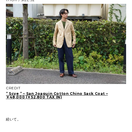
CREDIT
” Scye ” – San Joaquin Cotton Chino Sack Coat –
￥48,000 (￥52,800 TAX IN)
続いて。