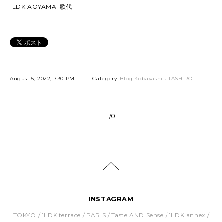
1LDK AOYAMA 歌代
August 5, 2022, 7:30 PM
Category:
Blog
Kobayashi
UTASHIRO
1/0
INSTAGRAM
TOKYO
1LDK terrace
PARIS
Taste AND Sense
1LDK annex