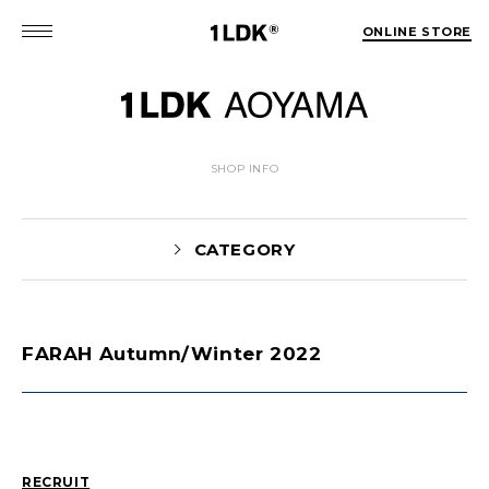
ONLINE STORE
SHOP INFO
CATEGORY
FARAH Autumn/Winter 2022
News(86)
UTASHIRO(130)
Yaginuma(46)
Kobayashi(78)
HOSOMI(2)
YOSHIIKE(36)
MATSUMOTO(76)
Mori(129)
RECRUIT