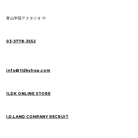
青山学院アスタジオ 1F
03-5778-3552
info@1ldkshop.com
1LDK ONLINE STORE
I.D.LAND COMPANY RECRUIT