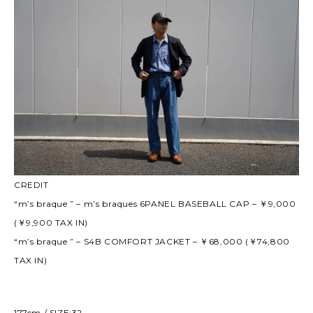
CREDIT
“m’s braque ” – m’s braques 6PANEL BASEBALL CAP – ￥9,000
(￥9,900 TAX IN)
“m’s braque ” – S4B COMFORT JACKET – ￥68,000 (￥74,800
TAX IN)
177cm / SIZE:32