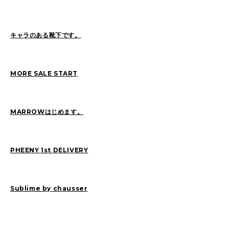
Sasaki(19)
FUKUI(72)
Sashida(21)
ISHINO(47)
Pick Up(1417)
キャラのある靴下です。
Blog(955)
MORE SALE START
2026
(46)
2025
(105)
2024
(68)
2023
(49)
MARROWはじめます。
2022
(114)
2021
(260)
2020
(263)
2019
(298)
PHEENY 1st DELIVERY
Sublime by chausser