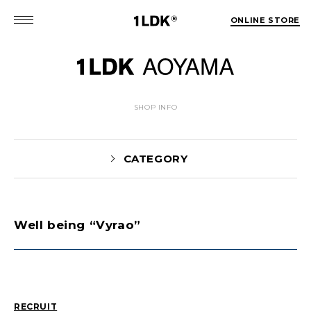
ONLINE STORE
SHOP INFO
CATEGORY
Well being “Vyrao”
News(86)
UTASHIRO(130)
Yaginuma(46)
Kobayashi(78)
HOSOMI(2)
YOSHIIKE(36)
MATSUMOTO(76)
Mori(129)
RECRUIT