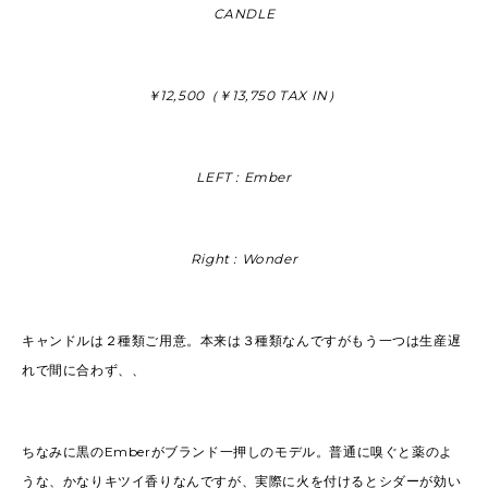
CANDLE
￥12,500（￥13,750 TAX IN）
LEFT : Ember
Right : Wonder
キャンドルは２種類ご用意。本来は３種類なんですがもう一つは生産遅
れで間に合わず、、
ちなみに黒のEmberがブランド一押しのモデル。普通に嗅ぐと薬のよ
うな、かなりキツイ香りなんですが、実際に火を付けるとシダーが効い