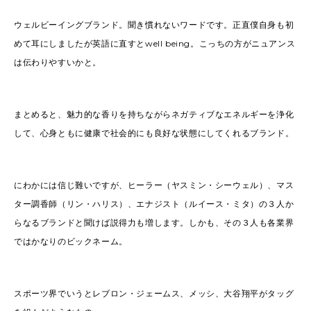
ウェルビーイングブランド。聞き慣れないワードです。正直僕自身も初
めて耳にしましたが英語に直すとwell being。こっちの方がニュアンス
は伝わりやすいかと。
まとめると、魅力的な香りを持ちながらネガティブなエネルギーを浄化
して、心身ともに健康で社会的にも良好な状態にしてくれるブランド。
にわかには信じ難いですが、ヒーラー（ヤスミン・シーウェル）、マス
ター調香師（リン・ハリス）、エナジスト（ルイース・ミタ）の３人か
らなるブランドと聞けば説得力も増します。しかも、その３人も各業界
ではかなりのビックネーム。
スポーツ界でいうとレブロン・ジェームス、メッシ、大谷翔平がタッグ