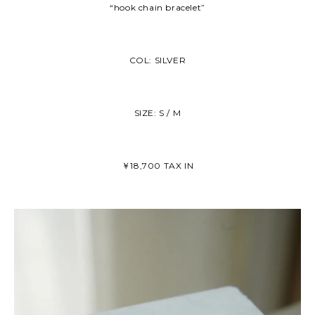
“hook chain bracelet”
COL: SILVER
SIZE: S / M
￥18,700 TAX IN