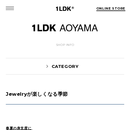
ONLINE STORE
SHOP INFO
CATEGORY
Jewelryが楽しくなる季節
News(86)
UTASHIRO(130)
Yaginuma(46)
Kobayashi(78)
HOSOMI(2)
YOSHIIKE(36)
MATSUMOTO(76)
Mori(129)
春夏の身支度に