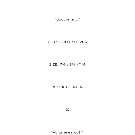
“double ring”
COL: GOLD / SILVER
SIZE: 7号 / 9号 / 11号
￥23,100 TAX IN
耳
“volume earcuff”