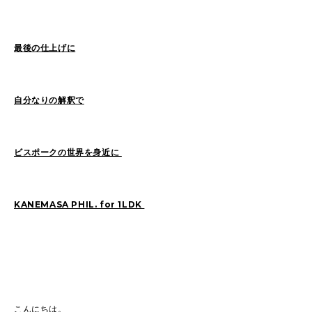
Sasaki(19)
FUKUI(73)
Sashida(21)
ISHINO(47)
Pick Up(1417)
最後の仕上げに
Blog(956)
自分なりの解釈で
2026
(47)
2025
(105)
2024
(68)
2023
(49)
ビスポークの世界を身近に
2022
(114)
2021
(260)
2020
(263)
2019
(298)
KANEMASA PHIL. for 1LDK
こんにちは。