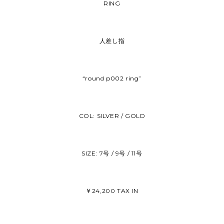
RING
人差し指
“round p002 ring”
COL: SILVER / GOLD
SIZE: 7号 / 9号 / 11号
￥24,200 TAX IN