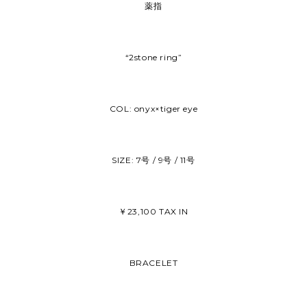
薬指
“2stone ring”
COL: onyx×tiger eye
SIZE: 7号 / 9号 / 11号
￥23,100 TAX IN
BRACELET