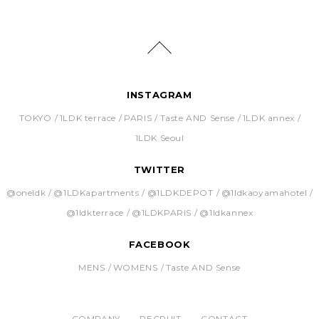
INSTAGRAM
TOKYO
1LDK terrace
PARIS
Taste AND Sense
1LDK annex
1LDK Seoul
TWITTER
@oneldk
@1LDKapartments
@1LDKDEPOT
@1ldkaoyamahotel
@1ldkterrace
@1LDKPARIS
@1ldkannex
FACEBOOK
MENS
WOMENS
Taste AND Sense
COMPANY
RECRUIT
CONTACT