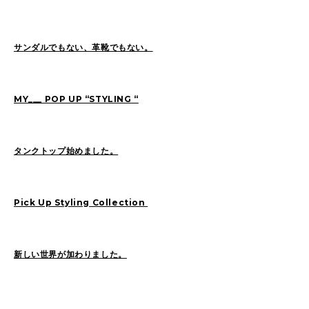
Sasaki(19)
FUKUI(73)
Sashida(21)
ISHINO(47)
Pick Up(1417)
サンダルでもない、革靴でもない。
Blog(956)
MY___ POP UP “STYLING “
2026
(47)
2025
(105)
2024
(68)
2023
(49)
タンクトップ始めました。
2022
(114)
2021
(260)
2020
(263)
2019
(298)
Pick Up Styling Collection
新しい世界が加わりました。