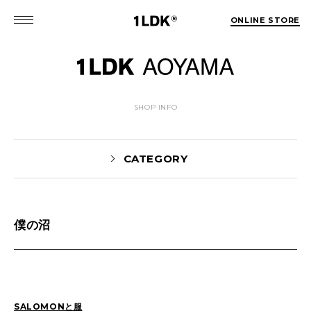
ONLINE STORE
SHOP INFO
CATEGORY
僕の沼
News(86)
UTASHIRO(130)
Yaginuma(46)
Kobayashi(78)
HOSOMI(2)
YOSHIIKE(36)
MATSUMOTO(76)
Mori(129)
SALOMONと服