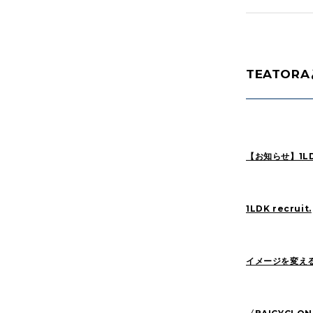
News(86)
TEATOR
HOSOMI(2)
Sasaki(19)
Pick Up(1417)
【お知らせ】1LD
2026
(47)
2022
(114)
1LDK recruit.
イメージを変え