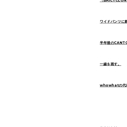
〈BAICYCLON 
ワイドパンツに
半年後のCANT
一線を画す。
whowhatの