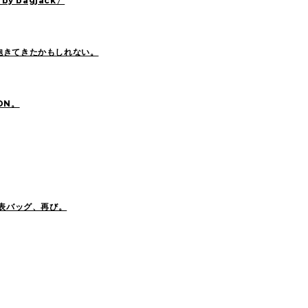
by bagjack〉
飽きてきたかもしれない。
ON。
代表バッグ、再び。