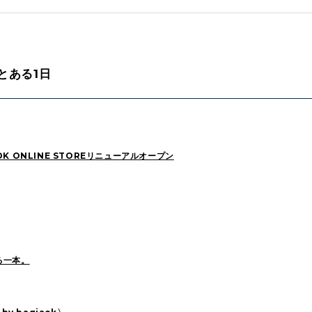
UTASHIRO(130)
Yaginuma(46)
Kobayashi(
Aとある1日
YOSHIIKE(36)
MATSUMOTO(76)
Mori(129)
FUKUI(73)
Sashida(21)
ISHINO(47
Blog(956)
K ONLINE STOREリニューアルオープン
2025
(105)
2024
(68)
2023
(49)
2021
(260)
2020
(263)
2019
(298)
る一本。