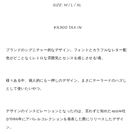
SIZE: M / L / XL
￥9,900 TAX IN
ブランドのシグニチャー的なデザイン。フォントとカラフルなレター配
色がどことなくレトロな雰囲気とセンスを感じさせる1着。
様々ある中、個人的にも一押しのデザイン。まさにテーラードのハズし
として使いたいやつ。
デザインのインスピレーションとなったのは、言わずと知れたapple社
が1986年にアパレルコレクションを発表した際にリリースしたデザイ
ン。