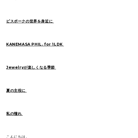
Sasaki(19)
FUKUI(73)
Sashida(21)
ISHINO(47)
Pick Up(1417)
ビスポークの世界を身近に
Blog(956)
KANEMASA PHIL. for 1LDK
2026
(47)
2025
(105)
2024
(68)
2023
(49)
Jewelryが楽しくなる季節
2022
(114)
2021
(260)
2020
(263)
2019
(298)
夏の主役に
私の憧れ
こんにちは。