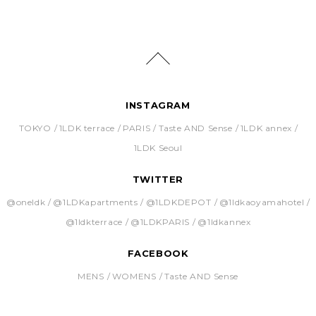
INSTAGRAM
TOKYO
1LDK terrace
PARIS
Taste AND Sense
1LDK annex
1LDK Seoul
TWITTER
@oneldk
@1LDKapartments
@1LDKDEPOT
@1ldkaoyamahotel
@1ldkterrace
@1LDKPARIS
@1ldkannex
FACEBOOK
MENS
WOMENS
Taste AND Sense