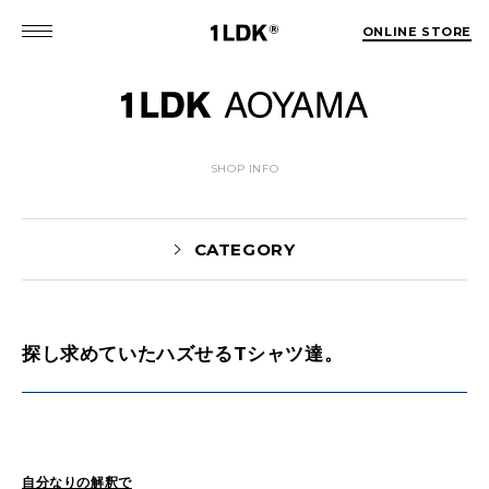
ONLINE STORE
SHOP INFO
CATEGORY
探し求めていたハズせるTシャツ達。
News(86)
UTASHIRO(130)
Yaginuma(46)
Kobayashi(78)
HOSOMI(2)
YOSHIIKE(36)
MATSUMOTO(76)
Mori(129)
自分なりの解釈で