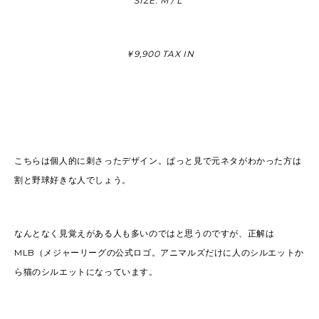
SIZE: M / L
￥9,900 TAX IN
こちらは個人的に刺さったデザイン。ぱっと見で元ネタがわかった方は
割と野球好きな人でしょう。
なんとなく見覚えがある人も多いのではと思うのですが、正解は
MLB（メジャーリーグの公式ロゴ。アニマルズだけに人のシルエットか
ら猫のシルエットになっています。