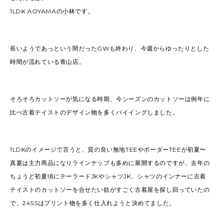
1LDK AOYAMAの小林です。
長いようであっという間だったGWも終わり、今週からゆったりとした
時間が流れている青山店。
そろそろカットソーが気になる時期、今シーズンのカットソーは例年に
比べ古着テイストのデザイン物を多くバイイングしました。
1LDKのイメージで言うと、質の良い無地TEEやボーダーTEEが初夏〜
真夏は主力商品になりラインナップも多めに展開するのですが、去年の
ちょうど初夏頃にテーラードJKやシャツJK、シャツのインナーに古着
テイストのカットソーを合せたい欲がすごく古着屋を探し回っていたの
で、24SSはプリント物を多く仕入れようと決めてました。