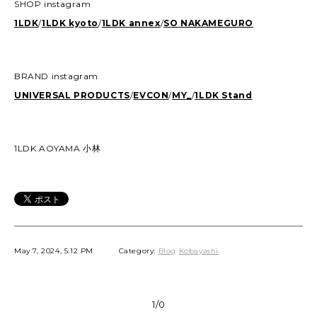
SHOP instagram
1LDK
/
1LDK kyoto
/
1LDK annex
/
SO NAKAMEGURO
BRAND instagram
UNIVERSAL PRODUCTS
/
EVCON
/
MY_
/
1LDK Stand
1LDK AOYAMA 小林
May 7, 2024, 5:12 PM
Category:
Blog
Kobayashi
1/0