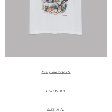
Everyone T-Shirts
COL: WHITE
SIZE: M / L