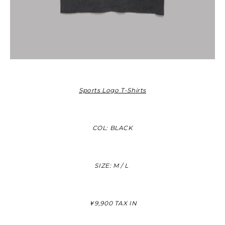
Sports Logo T-Shirts
COL: BLACK
SIZE: M / L
￥9,900 TAX IN