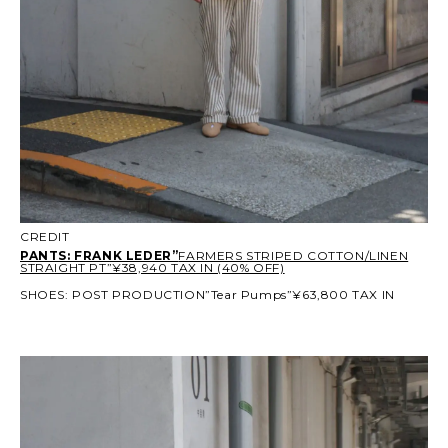
CREDIT
PANTS: FRANK LEDER”
FARMERS STRIPED COTTON/LINEN
STRAIGHT PT”¥38,940 TAX IN (40% OFF)
SHOES: POST PRODUCTION”Tear Pumps”¥63,800 TAX IN