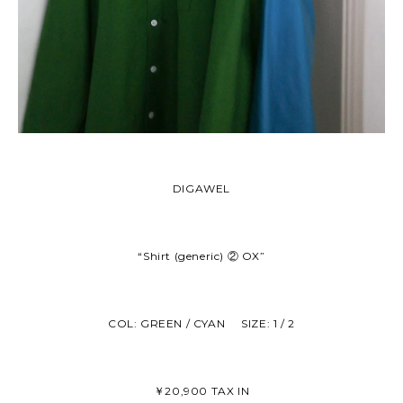
DIGAWEL
“Shirt (generic) ② OX”
COL: GREEN / CYAN SIZE: 1 / 2
￥20,900 TAX IN