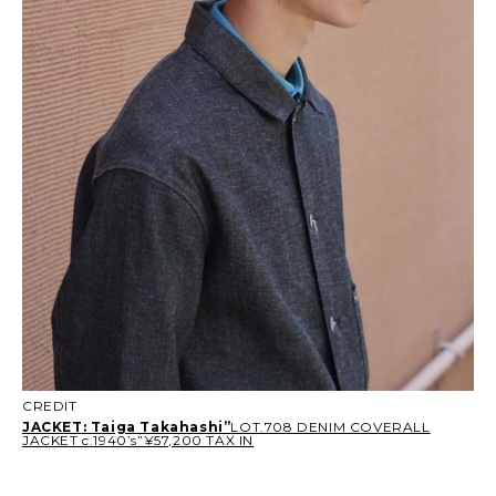
CREDIT
JACKET: Taiga Takahashi”
LOT.708 DENIM COVERALL
JACKET c.1940’s”¥57,200 TAX IN