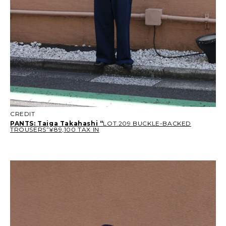
CREDIT
PANTS: Taiga Takahashi “
LOT.209 BUCKLE-BACKED
TROUSERS”¥89,100 TAX IN