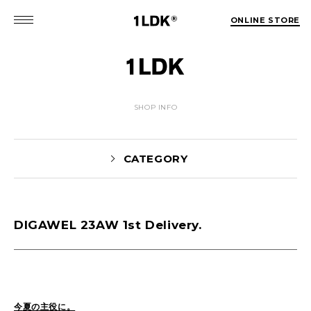
ONLINE STORE
SHOP INFO
CATEGORY
DIGAWEL 23AW 1st Delivery.
Yaginuma(160)
tamura(104)
Shiraishi(45)
Matsunaga(15)
1LDK Nakameguro(31)
Pick Up(1697)
Blog(1467)
今
夏の主役に。