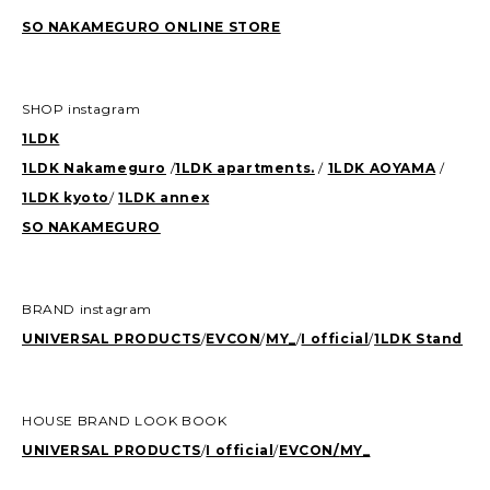
SO NAKAMEGURO ONLINE STORE
SHOP instagram
1LDK
1LDK Nakameguro
/
1LDK apartments.
/
1LDK AOYAMA
/
1LDK kyoto
/
1LDK annex
SO NAKAMEGURO
BRAND instagram
UNIVERSAL PRODUCTS
/
EVCON
/
MY_
/
I official
/
1LDK Stand
HOUSE BRAND LOOK BOOK
UNIVERSAL PRODUCTS
/
I official
/
EVCON/
MY_