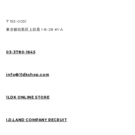
〒153-0051
東京都目黒区上目黒 1-8-28 #1-A
03-3780-1645
info@1ldkshop.com
1LDK ONLINE STORE
I.D.LAND COMPANY RECRUIT