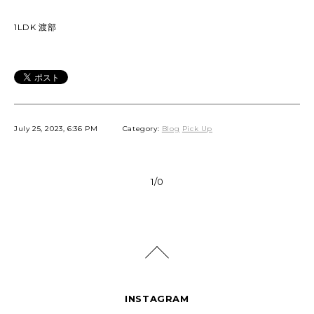
1LDK 渡部
July 25, 2023, 6:36 PM
Category:
Blog
Pick Up
1/0
INSTAGRAM