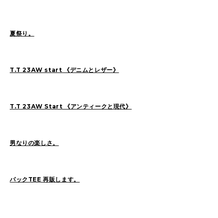
夏祭り。
2026
(73)
2025
(70)
2024
(89)
2023
(114)
2022
(125)
2021
(153)
T.T 23AW start 《デニムとレザー》
2020
(198)
2019
(330)
T.T 23AW Start 《アンティークと現代》
男なりの楽しさ。
パックTEE 再販します。