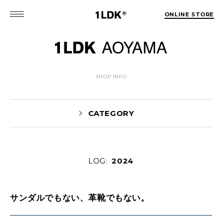
ONLINE STORE
SHOP INFO
CATEGORY
LOG:
2024
News(86)
UTASHIRO(130)
Yaginuma(46)
Kobayashi(78)
HOSOMI(2)
サンダルでもない、革靴でもない。
YOSHIIKE(36)
MATSUMOTO(76)
Mori(129)