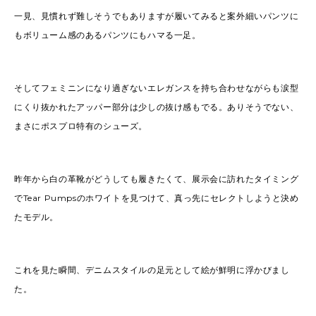
一見、見慣れず難しそうでもありますが履いてみると案外細いパンツに
もボリューム感のあるパンツにもハマる一足。
そしてフェミニンになり過ぎないエレガンスを持ち合わせながらも涙型
にくり抜かれたアッパー部分は少しの抜け感もでる。ありそうでない、
まさにポスプロ特有のシューズ。
昨年から白の革靴がどうしても履きたくて、展示会に訪れたタイミング
でTear Pumpsのホワイトを見つけて、真っ先にセレクトしようと決め
たモデル。
これを見た瞬間、デニムスタイルの足元として絵が鮮明に浮かびまし
た。