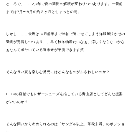
ところで、ここ2,3年で夏の期間の解釈が変わりつつあります。一昔前
までは7月〜8月の約２ヶ月とちょっとの間。
しかし、ここ最近は10月前半まで半袖で過ごせてしまう洋服屋泣かせの
気候が定着しつつあり、、早く秋冬物着たいなぁ、涼しくならないかな
ぁなんてボヤいている近未来が予測できます笑
そんな長い夏を楽しむ足元にはどんなものがふさわしいのか？
1LDKの店舗でもレザーシューズを推している青山店としてどんな提案
がいいのか？
そんな問いから求められるのは「サンダル以上、革靴未満」のポジショ
ン。