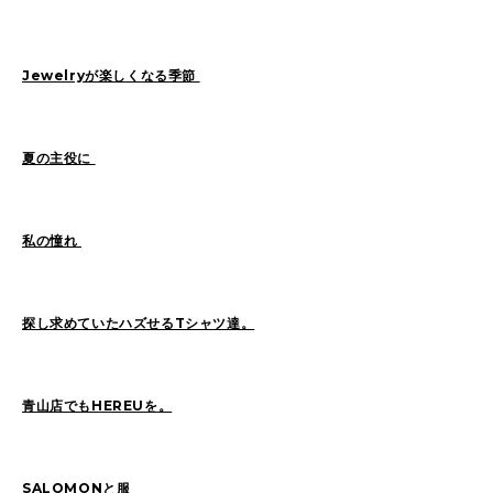
Sasaki(19)
FUKUI(73)
Sashida(21)
ISHINO(47)
Pick Up(1417)
Jewelryが楽しくなる季節
Blog(956)
夏の主役に
2026
(47)
2025
(105)
2024
(68)
2023
(49)
私の憧れ
2022
(114)
2021
(260)
2020
(263)
2019
(298)
探し求めていたハズせるTシャツ達。
青山店でもHEREUを。
SALOMONと服